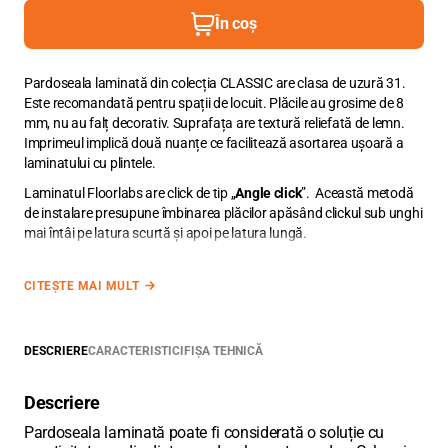
În coș
Pardoseala laminată din colecția CLASSIC are clasa de uzură 31.
Este recomandată pentru spații de locuit. Plăcile au grosime de 8
mm, nu au falț decorativ. Suprafața are textură reliefată de lemn.
Imprimeul implică două nuanțe ce facilitează asortarea ușoară a
laminatului cu plintele.
Laminatul Floorlabs are click de tip „
Angle click
”. Această metodă
de instalare presupune îmbinarea plăcilor apăsând clickul sub unghi
mai întâi pe latura scurtă și apoi pe latura lungă.
Plăcile de laminat din colecția CLASSIC au dimensiunile de 120
2
CITEȘTE MAI MULT
x
19,25 x 0,8 cm cu suprafața de 0,231 m
. Cutia cu plăci din
2
colecția CLASSIC conține 8 plăci și face 1,85 m
Unitatea de măsură pentru pardoseli este metrul pătrat.
Adăugați
DESCRIERE
CARACTERISTICI
FIȘA TEHNICĂ
în coș metrajul necesar, cu zecimale utilizând punct între cifre.
Descriere
Pardoseala laminată poate fi considerată o soluție cu