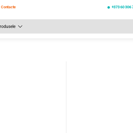
Contacte
+373 60 306 
Toate rezultatele căutării [0 de produse]