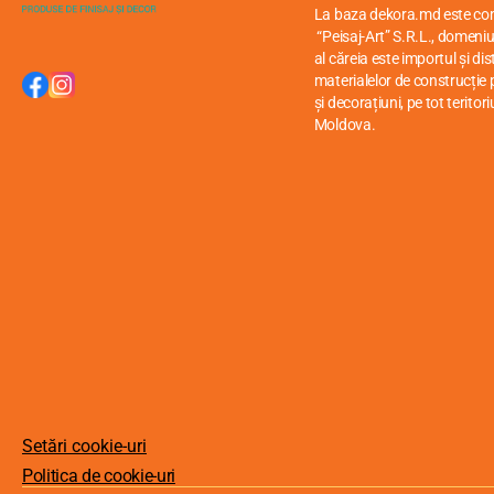
La baza dekora.md este c
“Peisaj-Art” S.R.L., domeniul
al căreia este importul și di
materialelor de construcție p
și decorațiuni, pe tot teritori
Moldova.
Setări cookie-uri
Politica de cookie-uri