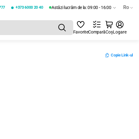
Ro
777
+373 6000 20 40
Astăzi lucrăm de la: 09:00 - 16:00
Favorite
Compară
Coș
Logare
Copie Link-ul