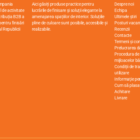
ompania
Aici găsiți produse practice pentru
Despre noi
 de activitate
lucrările de finisare și soluții elegante la
Echipa
stribuția B2B a
amenajarea spațiilor de interior. Soluțiile
Ultimele știri
entru finisări
pline de culoare sunt posibile, accesibile și
Posturi vacan
ul Republicii
realizabile.
Recenzii
Contacte
Termeni și cond
Prelucrarea d
Procedura de r
mijloacelor bă
Condiții de tr
utilizare
Informaţie p
Cum să plasa
Achitare
Livrare