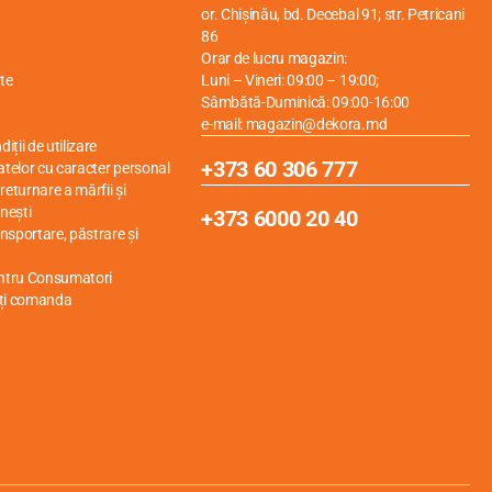
or. Chișinău, bd. Decebal 91; str. Petricani
86
Orar de lucru magazin:
te
Luni – Vineri: 09:00 – 19:00;
Sâmbătă-Duminică: 09:00-16:00
e-mail: magazin@dekora.md
iții de utilizare
+373 60 306 777
atelor cu caracter personal
eturnare a mărfii și
nești
+373 6000 20 40
ansportare, păstrare și
entru Consumatori
ți comanda