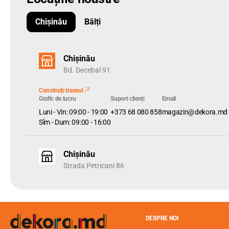
Chișinău
Bălți
Chișinău
Bd. Decebal 91
Construiți traseul
Grafic de lucru
Suport clienți
Email
Luni - Vin: 09:00 - 19:00
+373 68 080 858
magazin@dekora.md
Sîm - Dum: 09:00 - 16:00
Chișinău
Strada Petricani 86
DESPRE NOI