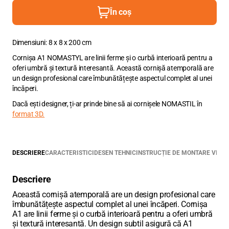
În coș
Dimensiuni: 8 x 8 x 200 cm
Cornișa A1 NOMASTYL are linii ferme și o curbă interioară pentru a
oferi umbră și textură interesantă. Această cornișă atemporală are
un design profesional care îmbunătățește aspectul complet al unei
încăperi.
Dacă ești designer, ți-ar prinde bine să ai cornișele NOMASTIL în
format 3D.
DESCRIERE
CARACTERISTICI
DESEN TEHNIC
INSTRUCȚIE DE MONTARE VIDE
Descriere
Această cornișă atemporală are un design profesional care
îmbunătățește aspectul complet al unei încăperi. Cornișa
A1 are linii ferme și o curbă interioară pentru a oferi umbră
și textură interesantă. Un design subtil asigură că A1