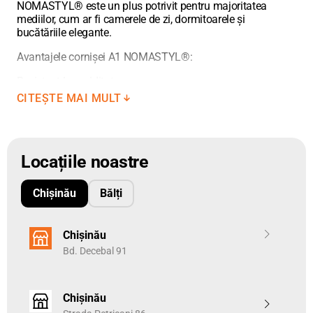
NOMASTYL® este un plus potrivit pentru majoritatea
mediilor, cum ar fi camerele de zi, dormitoarele și
bucătăriile elegante.
Avantajele cornișei A1 NOMASTYL®:
Rezistent la umiditate
Complet reciclabil
CITEȘTE MAI MULT
Material ușor
Instalare simplă
Un spațiu mic în spatele cornișei A1 poate fi folosit pentru
Locațiile noastre
a ascunde cablurile, fisurile și tranzițiile imperfecte.
Datorita materialului din polistiren rezistent la umiditate, A1
este ideal pentru spatiile umede.
Chișinău
Bălți
Chișinău
Bd. Decebal 91
Chișinău