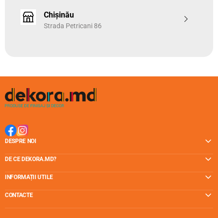
să alegeți console din colecția
PRESTIGE 25
în aceeași
culoare ca restul elementelor.
Chișinău
Strada Petricani 86
Consola (Suportul) pentru galerii se fixează de perete cu
trei șuruburi incluse în ambalaj.
Culoarea alegeți astfel care poate fi potrivit cu majoritatea
articolelor de decorare interioară, inclusiv corpuri de
iluminat, furnitură de mobilier, nuanța textilelor ș.a.
De obicei, sunt destule 2 bucăți de console pentru a forma
un set de galerii, însă când cumpărați bare lungi și subțiri,
mai adăugați a treia consolă pe mijloc pentru a-i adăuga
rezistență galeriei.
DESPRE NOI
DE CE DEKORA.MD?
INFORMAȚII UTILE
CONTACTE