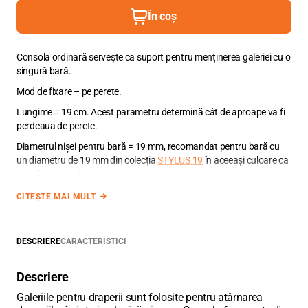
În coș
Consola ordinară servește ca suport pentru menținerea galeriei cu o
singură bară.
Mod de fixare – pe perete.
Lungime = 19 cm. Acest parametru determină cât de aproape va fi
perdeaua de perete.
Diametrul nișei pentru bară = 19 mm, recomandat pentru bară cu
un diametru de 19 mm din colecția
STYLUS 19
în aceeași culoare ca
restul elementelor.
CITEȘTE MAI MULT
DESCRIERE
CARACTERISTICI
Descriere
Galeriile pentru draperii sunt folosite pentru atârnarea