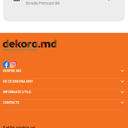
Strada Petricani 86
Consola (Suportul) pentru galerii se fixează de perete cu
trei șuruburi incluse în ambalaj.
Culoarea alegeți astfel care poate fi potrivit cu majoritatea
articolelor de decorare interioară, inclusiv corpuri de
iluminat, furnitură de mobilier, nuanța textilelor ș.a.
De obicei, sunt destule 2 bucăți de console pentru a forma
un set de galerii, însă când cumpărați bare lungi și subțiri,
mai adăugați a treia consolă pe mijloc pentru a-i adăuga
rezistență galeriei.
DESPRE NOI
DE CE DEKORA.MD?
INFORMAȚII UTILE
CONTACTE
Setări cookie-uri