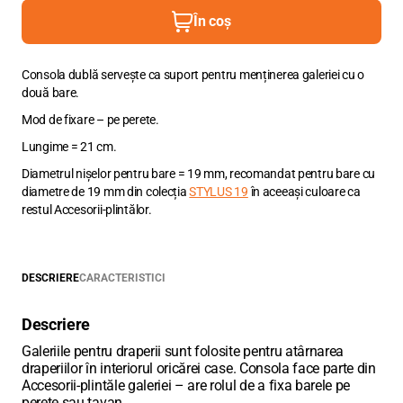
În coș
Consola dublă servește ca suport pentru menținerea galeriei cu o
două bare.
Mod de fixare – pe perete.
Lungime = 21 cm.
Diametrul nișelor pentru bare = 19 mm, recomandat pentru bare cu
diametre de 19 mm din colecția
STYLUS 19
în aceeași culoare ca
restul Accesorii-plintălor.
DESCRIERE
CARACTERISTICI
Descriere
Galeriile pentru draperii sunt folosite pentru atârnarea
draperiilor în interiorul oricărei case. Consola face parte din
Accesorii-plintăle galeriei – are rolul de a fixa barele pe
perete sau tavan.