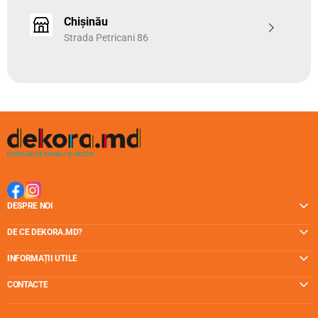
să alegeți console din colecția
PRESTIGE 25
în aceeași
culoare ca restul elementelor.
Chișinău
Strada Petricani 86
Consola (Suportul) pentru galerii se fixează de tavan cu trei
șuruburi incluse în ambalaj.
Culoarea alegeți astfel care poate fi potrivit cu majoritatea
articolelor de decorare interioară, inclusiv corpuri de
iluminat, furnitură de mobilier, nuanța textilelor ș.a.
De obicei, sunt destule 2 bucăți de console pentru a forma
un set de galerii, însă când cumpărați bare lungi și subțiri,
mai adăugați a treia consolă pe mijloc pentru a-i adăuga
rezistență galeriei.
DESPRE NOI
DE CE DEKORA.MD?
INFORMAȚII UTILE
CONTACTE