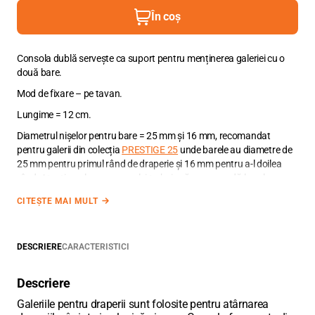
În coș
Consola dublă servește ca suport pentru menținerea galeriei cu o
două bare.
Mod de fixare – pe tavan.
Lungime = 12 cm.
Diametrul nișelor pentru bare = 25 mm și 16 mm, recomandat
pentru galerii din colecția
PRESTIGE 25
unde barele au diametre de
25 mm pentru primul rând de draperie și 16 mm pentru a-l doilea
rând. Atenție, culoarea consolei trebuie să corespundă la culoare cu
restul Accesorii-plintălor.
CITEȘTE MAI MULT
DESCRIERE
CARACTERISTICI
Descriere
Galeriile pentru draperii sunt folosite pentru atârnarea