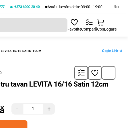
Ro
777
+373 6000 20 40
Astăzi lucrăm de la: 09:00 - 19:00
Favorite
Compară
Coș
Logare
Copie Link-ul
LEVITA 16/16 SATIN 12CM
9
tru tavan LEVITA 16/16 Satin 12cm
tă
−
+