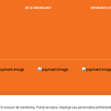
DE CE DEKORA.MD?
INFORMAȚII UT
i în scopuri de marketing. Puteți accepta, respinge sau personaliza preferințel