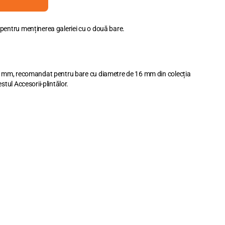
pentru menținerea galeriei cu o două bare.
16 mm, recomandat pentru bare cu diametre de 16 mm din colecția
stul Accesorii-plintălor.