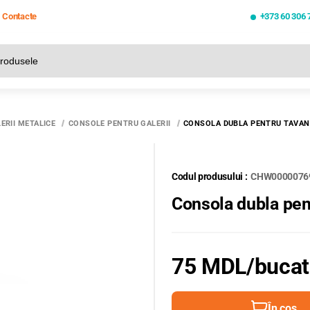
Contacte
+373 60 306 
Toate rezultatele căutării [0 de produse]
ERII METALICE
CONSOLE PENTRU GALERII
CONSOLA DUBLA PENTRU TAVAN 
Codul produsului :
CHW0000076
Consola dubla pen
75 MDL
/buca
În coș