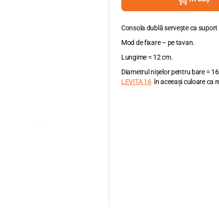
Consola dublă servește ca suport 
Mod de fixare – pe tavan.
Lungime = 12 cm.
Diametrul nișelor pentru bare = 
LEVITA 16
în aceeași culoare ca re