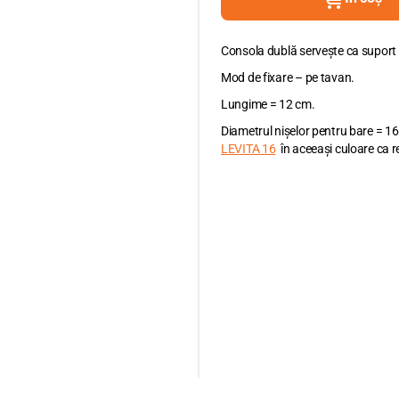
Consola dublă servește ca suport 
Mod de fixare – pe tavan.
Lungime = 12 cm.
Diametrul nișelor pentru bare = 
LEVITA 16
în aceeași culoare ca re