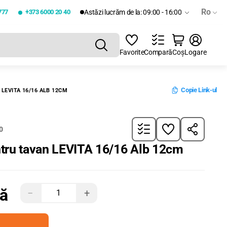
Ro
777
+373 6000 20 40
Astăzi lucrăm de la: 09:00 - 16:00
Favorite
Compară
Coș
Logare
Copie Link-ul
LEVITA 16/16 ALB 12CM
0
tru tavan LEVITA 16/16 Alb 12cm
tă
−
+