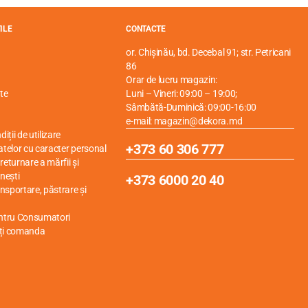
ILE
CONTACTE
or. Chișinău, bd. Decebal 91; str. Petricani
86
Orar de lucru magazin:
te
Luni – Vineri: 09:00 – 19:00;
Sâmbătă-Duminică: 09:00-16:00
e-mail: magazin@dekora.md
iții de utilizare
+373 60 306 777
atelor cu caracter personal
eturnare a mărfii și
nești
+373 6000 20 40
ansportare, păstrare și
entru Consumatori
ți comanda