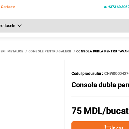
Contacte
+373 60 306 
Toate rezultatele căutării [0 de produse]
ERII METALICE
CONSOLE PENTRU GALERII
CONSOLA DUBLA PENTRU TAVAN 
Codul produsului :
CHW0000427
Consola dubla pen
75 MDL
/buca
În coș