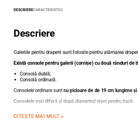
DESCRIERE
CARACTERISTICI
Descriere
Galeriile pentru draperii sunt folosite pentru atârnarea draperi
Există console pentru galerii (cornișe) cu două rânduri de 
Consolă dublă;
Consolă ordinară.
Consolele ordinare sunt
cu picioare de de 19 cm lungime și
Consolele mai diferă și după diametrul nișei pentru bară:
Dacă ați ales o bară cu un diametru de 16 mm, vă sfătuim să
CITEȘTE MAI MULT
Dacă ați ales o bară cu un diametru de 19 mm, vă sfătuim să
Dacă ați ales o bară cu un diametru de 25 mm, vă sfătuim să