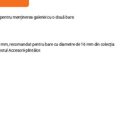
pentru menținerea galeriei cu o două bare.
16 mm, recomandat pentru bare cu diametre de 16 mm din colecția
stul Accesorii-plintălor.