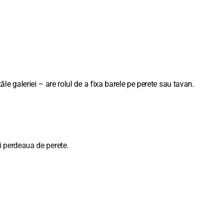
tăle galeriei – are rolul de a fixa barele pe perete sau tavan.
 perdeaua de perete.
l elementelor.
ul elementelor.
stul elementelor.