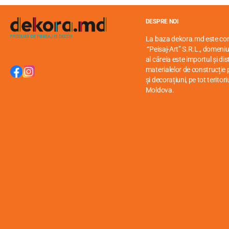
DESPRE NOI
La baza dekora.md este c
“Peisaj-Art” S.R.L., domeniul
al căreia este importul și di
materialelor de construcție p
și decorațiuni, pe tot teritori
Moldova.