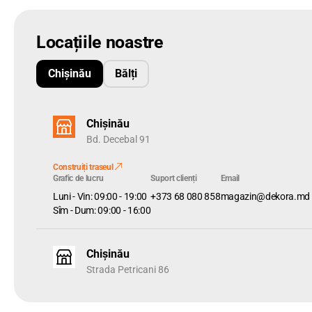
Consola (Suportul) pentru galerii se fixează de tavan cu trei
Culoarea alegeți astfel care poate fi potrivit cu majoritatea ar
Locațiile noastre
De obicei, sunt destule 2 bucăți de console pentru a forma un
Chișinău
Bălți
galeriei.
Chișinău
Bd. Decebal 91
Construiți traseul
Grafic de lucru
Suport clienți
Email
Luni - Vin: 09:00 - 19:00
+373 68 080 858
magazin@dekora.md
Sîm - Dum: 09:00 - 16:00
Chișinău
Strada Petricani 86