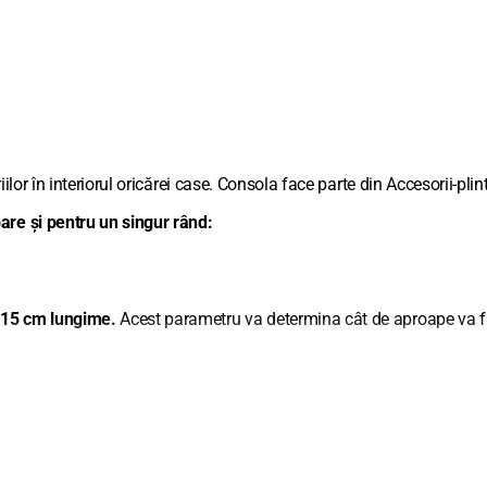
ilor în interiorul oricărei case. Consola face parte din Accesorii-plin
bare și pentru un singur rând:
 15 cm lungime.
Acest parametru va determina cât de aproape va fi
 alegeți console din colecția
LEVITA 16
în aceeași culoare ca restu
 alegeți console din colecția
STYLUS 19
în aceeași culoare ca rest
 alegeți console din colecția
PRESTIGE 25
în aceeași culoare ca re