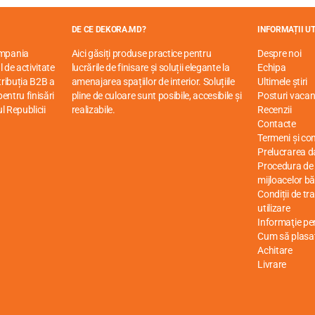
DE CE DEKORA.MD?
INFORMAȚII UT
ompania
Aici găsiți produse practice pentru
Despre noi
 de activitate
lucrările de finisare și soluții elegante la
Echipa
stribuția B2B a
amenajarea spațiilor de interior. Soluțiile
Ultimele știri
entru finisări
pline de culoare sunt posibile, accesibile și
Posturi vacan
ul Republicii
realizabile.
Recenzii
Contacte
Termeni și cond
Prelucrarea d
Procedura de r
mijloacelor bă
Condiții de tr
utilizare
Informaţie p
Cum să plasa
Achitare
Livrare