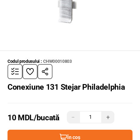
Codul produsului :
CHW00010803
Conexiune 131 Stejar Philadelphia
10 MDL
/bucată
−
+
În coș