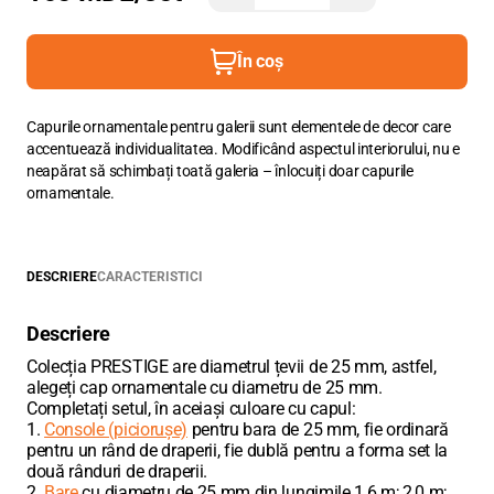
În coș
Capurile ornamentale pentru galerii sunt elementele de decor care
accentuează individualitatea. Modificând aspectul interiorului, nu e
neapărat să schimbați toată galeria – înlocuiți doar capurile
ornamentale.
DESCRIERE
CARACTERISTICI
Descriere
Colecția PRESTIGE are diametrul țevii de 25 mm, astfel,
alegeți cap ornamentale cu diametru de 25 mm.
Completați setul, în aceiași culoare cu capul:
1.
Console (piciorușe)
pentru bara de 25 mm, fie ordinară
pentru un rând de draperii, fie dublă pentru a forma set la
două rânduri de draperii.
2.
Bare
cu diametru de 25 mm din lungimile 1,6 m; 2,0 m;