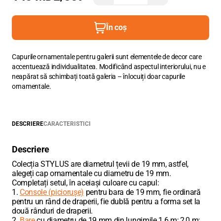
În coș
Capurile ornamentale pentru galerii sunt elementele de decor care
accentuează individualitatea. Modificând aspectul interiorului, nu e
neapărat să schimbați toată galeria – înlocuiți doar capurile
ornamentale.
DESCRIERE
CARACTERISTICI
Descriere
Colecția STYLUS are diametrul țevii de 19 mm, astfel,
alegeți cap ornamentale cu diametru de 19 mm.
Completați setul, în aceiași culoare cu capul:
1.
Console (piciorușe)
pentru bara de 19 mm, fie ordinară
pentru un rând de draperii, fie dublă pentru a forma set la
două rânduri de draperii.
2.
Bare
cu diametru de 19 mm din lungimile 1,6 m; 2,0 m;