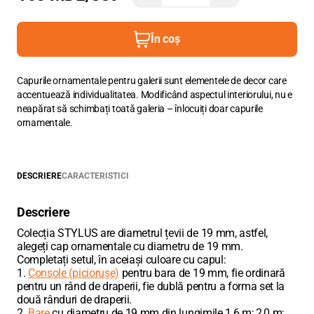
În coș
Capurile ornamentale pentru galerii sunt elementele de decor care
accentuează individualitatea. Modificând aspectul interiorului, nu e
neapărat să schimbați toată galeria – înlocuiți doar capurile
ornamentale.
DESCRIERE
CARACTERISTICI
Descriere
Colecția STYLUS are diametrul țevii de 19 mm, astfel,
alegeți cap ornamentale cu diametru de 19 mm.
Completați setul, în aceiași culoare cu capul:
1.
Console (piciorușe)
pentru bara de 19 mm, fie ordinară
pentru un rând de draperii, fie dublă pentru a forma set la
două rânduri de draperii.
2.
Bare
cu diametru de 19 mm din lungimile 1,6 m; 2,0 m;