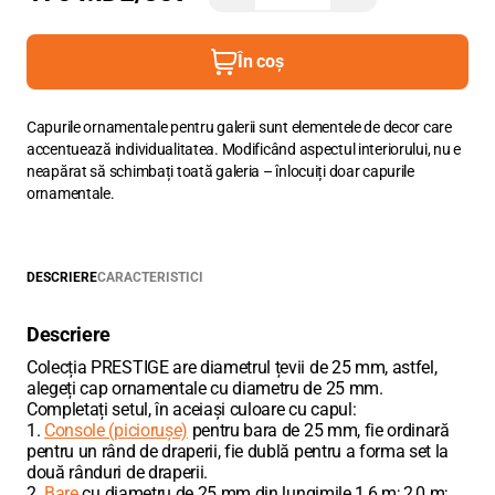
În coș
Capurile ornamentale pentru galerii sunt elementele de decor care
accentuează individualitatea. Modificând aspectul interiorului, nu e
neapărat să schimbați toată galeria – înlocuiți doar capurile
ornamentale.
DESCRIERE
CARACTERISTICI
Descriere
Colecția PRESTIGE are diametrul țevii de 25 mm, astfel,
alegeți cap ornamentale cu diametru de 25 mm.
Completați setul, în aceiași culoare cu capul:
1.
Console (piciorușe)
pentru bara de 25 mm, fie ordinară
pentru un rând de draperii, fie dublă pentru a forma set la
două rânduri de draperii.
2.
Bare
cu diametru de 25 mm din lungimile 1,6 m; 2,0 m;