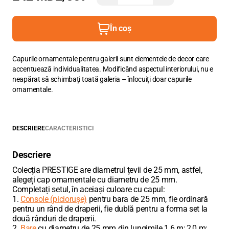
În coș
Capurile ornamentale pentru galerii sunt elementele de decor care
accentuează individualitatea. Modificând aspectul interiorului, nu e
neapărat să schimbați toată galeria – înlocuiți doar capurile
ornamentale.
DESCRIERE
CARACTERISTICI
Descriere
Colecția PRESTIGE are diametrul țevii de 25 mm, astfel,
alegeți cap ornamentale cu diametru de 25 mm.
Completați setul, în aceiași culoare cu capul:
1.
Console (piciorușe)
pentru bara de 25 mm, fie ordinară
pentru un rând de draperii, fie dublă pentru a forma set la
două rânduri de draperii.
2.
Bare
cu diametru de 25 mm din lungimile 1,6 m; 2,0 m;