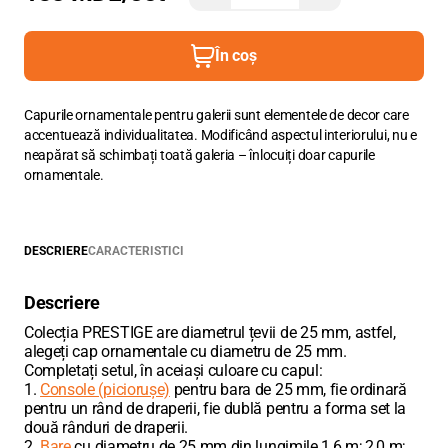
În coș
Capurile ornamentale pentru galerii sunt elementele de decor care
accentuează individualitatea. Modificând aspectul interiorului, nu e
neapărat să schimbați toată galeria – înlocuiți doar capurile
ornamentale.
DESCRIERE
CARACTERISTICI
Descriere
Colecția PRESTIGE are diametrul țevii de 25 mm, astfel,
alegeți cap ornamentale cu diametru de 25 mm.
Completați setul, în aceiași culoare cu capul:
1.
Console (piciorușe)
pentru bara de 25 mm, fie ordinară
pentru un rând de draperii, fie dublă pentru a forma set la
două rânduri de draperii.
2.
Bare
cu diametru de 25 mm din lungimile 1,6 m; 2,0 m;