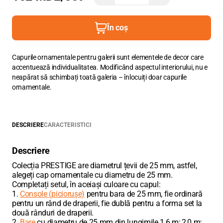
În coș
Capurile ornamentale pentru galerii sunt elementele de decor care
accentuează individualitatea. Modificând aspectul interiorului, nu e
neapărat să schimbați toată galeria – înlocuiți doar capurile
ornamentale.
DESCRIERE
CARACTERISTICI
Descriere
Colecția PRESTIGE are diametrul țevii de 25 mm, astfel,
alegeți cap ornamentale cu diametru de 25 mm.
Completați setul, în aceiași culoare cu capul:
1.
Console (piciorușe)
pentru bara de 25 mm, fie ordinară
pentru un rând de draperii, fie dublă pentru a forma set la
două rânduri de draperii.
2.
Bare
cu diametru de 25 mm din lungimile 1,6 m; 2,0 m;