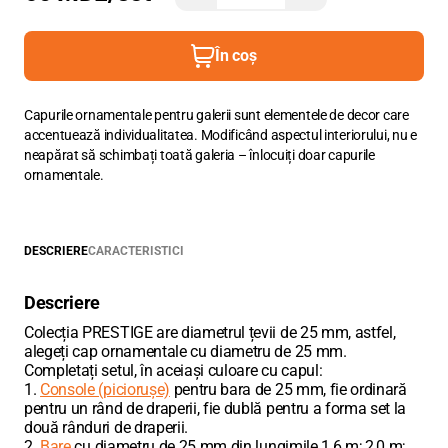
În coș
Capurile ornamentale pentru galerii sunt elementele de decor care
accentuează individualitatea. Modificând aspectul interiorului, nu e
neapărat să schimbați toată galeria – înlocuiți doar capurile
ornamentale.
DESCRIERE
CARACTERISTICI
Descriere
Colecția PRESTIGE are diametrul țevii de 25 mm, astfel,
alegeți cap ornamentale cu diametru de 25 mm.
Completați setul, în aceiași culoare cu capul:
1.
Console (piciorușe)
pentru bara de 25 mm, fie ordinară
pentru un rând de draperii, fie dublă pentru a forma set la
două rânduri de draperii.
2.
Bare
cu diametru de 25 mm din lungimile 1,6 m; 2,0 m;