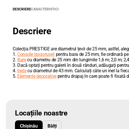
DESCRIERE
CARACTERISTICI
Descriere
Colecția PRESTIGE are diametrul țevii de 25 mm, astfel, ale
1.
Console (piciorușe)
pentru bara de 25 mm, fie ordinară pent
2.
Bare
cu diametru de 25 mm din lungimile 1,6 m; 2,0 m; 2,4
3. Dacă optați pentru galerii în două rânduri, adăugați pentru
4.
Inele
cu diametrul de 43 mm. Calculați câte un inel la fiecare
5.
Elemente decorative
pentru drapaj în care poate fi fixată d
Locațiile noastre
Chișinău
Bălți