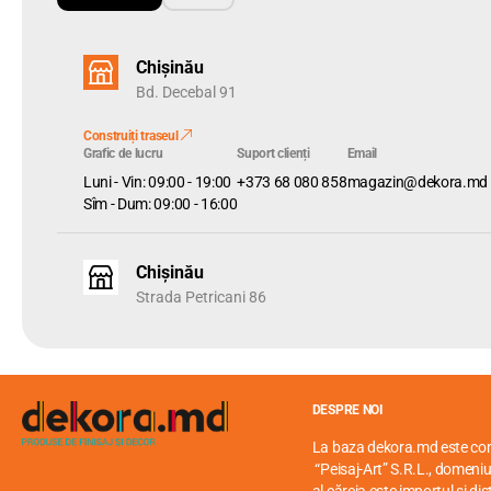
Chișinău
Bd. Decebal 91
Construiți traseul
Grafic de lucru
Suport clienți
Email
Luni - Vin: 09:00 - 19:00
+373 68 080 858
magazin@dekora.md
Sîm - Dum: 09:00 - 16:00
Chișinău
Strada Petricani 86
DESPRE NOI
La baza dekora.md este c
“Peisaj-Art” S.R.L., domeniul