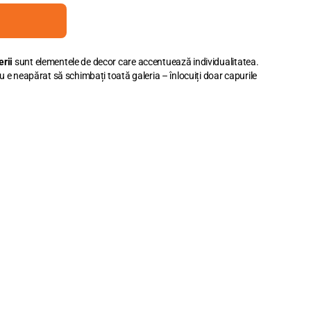
rii
sunt elementele de decor care accentuează individualitatea.
u e neapărat să schimbați toată galeria – înlocuiți doar capurile