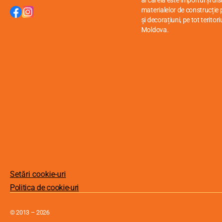
al căreia este importul și di
materialelor de construcție p
și decorațiuni, pe tot teritori
Moldova.
Setări cookie-uri
Politica de cookie-uri
© 2013 – 2026