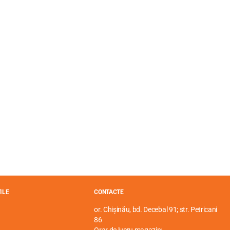
ILE
CONTACTE
or. Chișinău, bd. Decebal 91; str. Petricani
86