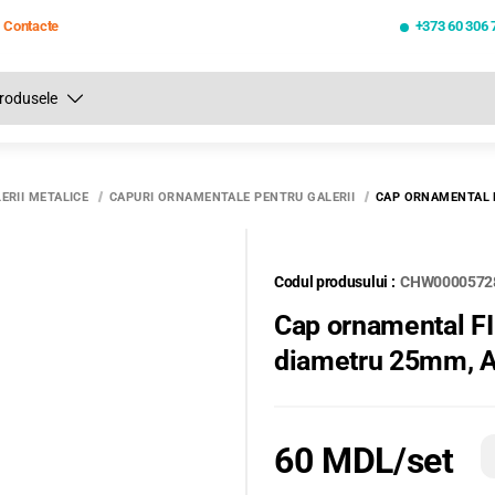
Contacte
+373 60 306 
Toate rezultatele căutării [0 de produse]
ERII METALICE
CAPURI ORNAMENTALE PENTRU GALERII
CAP ORNAMENTAL F
Codul produsului :
CHW0000572
Cap ornamental FI
diametru 25mm, A
60 MDL
/set