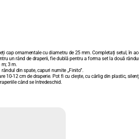
geți cap ornamentale cu diametru de 25 mm. Completați setul, în ace
ru un rând de draperii, fie dublă pentru a forma set la două rânduri
 m; 3 m.
 rândul din spate, capuri numite „Finito”.
 10-12 cm de draperie. Pot fi cu clește, cu cârlig din plastic, silenț
raperiile când se întredeschid.