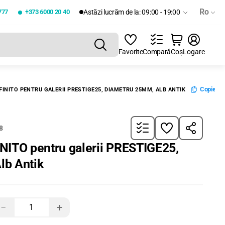
Ro
777
+373 6000 20 40
Astăzi lucrăm de la: 09:00 - 19:00
Favorite
Compară
Coș
Logare
Copie Lin
INITO PENTRU GALERII PRESTIGE25, DIAMETRU 25MM, ALB ANTIK
8
NITO pentru galerii PRESTIGE25,
lb Antik
−
+