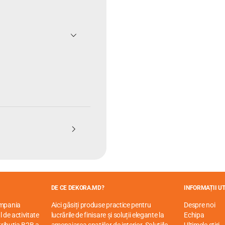
DE CE DEKORA.MD?
INFORMAȚII UT
ompania
Aici găsiți produse practice pentru
Despre noi
 de activitate
lucrările de finisare și soluții elegante la
Echipa