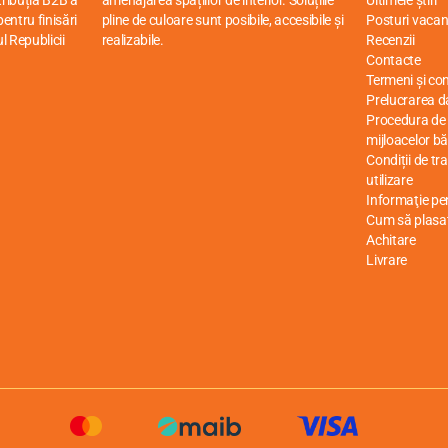
stribuția B2B a
amenajarea spațiilor de interior. Soluțiile
Ultimele știri
entru finisări
pline de culoare sunt posibile, accesibile și
Posturi vacan
ul Republicii
realizabile.
Recenzii
Contacte
Termeni și cond
Prelucrarea d
Procedura de r
mijloacelor bă
Condiții de tr
utilizare
Informaţie p
Cum să plasa
Achitare
Livrare