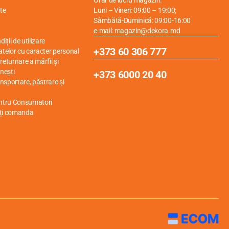
Orar de lucru magazin:
te
Luni – Vineri: 09:00 – 19:00;
Sâmbătă-Duminică: 09:00-16:00
e-mail: magazin@dekora.md
iții de utilizare
+373 60 306 777
atelor cu caracter personal
eturnare a mărfii și
nești
+373 6000 20 40
ansportare, păstrare și
entru Consumatori
ți comanda