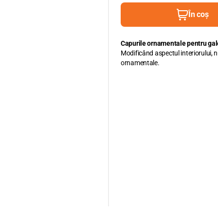
În coș
Capurile ornamentale pentru gale
Modificând aspectul interiorului, n
ornamentale.