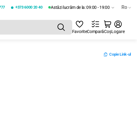
Ro
777
+373 6000 20 40
Astăzi lucrăm de la: 09:00 - 19:00
Favorite
Compară
Coș
Logare
Copie Link-ul