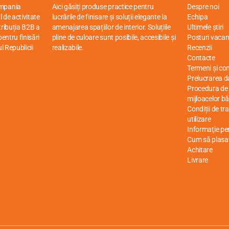
ompania
Aici găsiți produse practice pentru
Despre noi
 de activitate
lucrările de finisare și soluții elegante la
Echipa
stribuția B2B a
amenajarea spațiilor de interior. Soluțiile
Ultimele știri
entru finisări
pline de culoare sunt posibile, accesibile și
Posturi vacan
ul Republicii
realizabile.
Recenzii
Contacte
Termeni și cond
Prelucrarea d
Procedura de r
mijloacelor bă
Condiții de tr
utilizare
Informaţie p
Cum să plasa
Achitare
Livrare