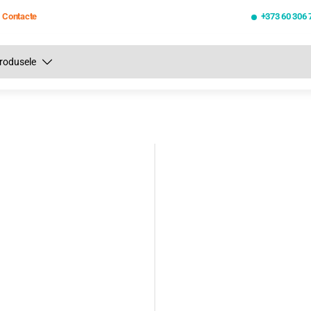
Contacte
+373 60 306 
Toate rezultatele căutării [0 de produse]