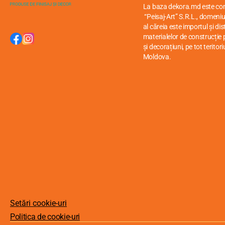
La baza dekora.md este c
“Peisaj-Art” S.R.L., domeniul
al căreia este importul și di
materialelor de construcție p
și decorațiuni, pe tot teritori
Moldova.
Setări cookie-uri
Politica de cookie-uri