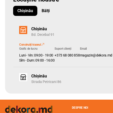
Chișinău
Bălți
Chișinău
Bd. Decebal 91
Construiți traseul
Grafic de lucru
Suport clienți
Email
Luni - Vin: 09:00 - 19:00
+373 68 080 858
magazin@dekora.md
Sîm - Dum: 09:00 - 16:00
Chișinău
Strada Petricani 86
DESPRE NOI