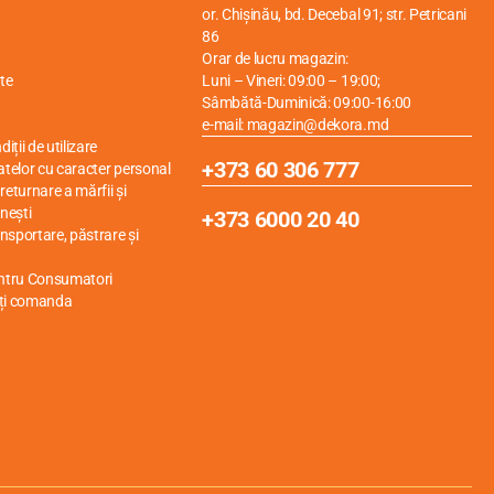
or. Chișinău, bd. Decebal 91; str. Petricani
86
Orar de lucru magazin:
te
Luni – Vineri: 09:00 – 19:00;
Sâmbătă-Duminică: 09:00-16:00
e-mail: magazin@dekora.md
iții de utilizare
+373 60 306 777
atelor cu caracter personal
eturnare a mărfii și
nești
+373 6000 20 40
ansportare, păstrare și
entru Consumatori
ți comanda