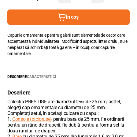
În coș
Capurile ornamentale pentru galerii sunt elementele de decor care
accentuează individualitatea. Modificând aspectul interiorului, nu e
neapărat să schimbați toată galeria – înlocuiți doar capurile
ornamentale.
DESCRIERE
CARACTERISTICI
Descriere
Colecția PRESTIGE are diametrul țevii de 25 mm, astfel,
alegeți cap ornamentale cu diametru de 25 mm.
Completați setul, în aceiași culoare cu capul:
1.
Console (piciorușe)
pentru bara de 25 mm, fie ordinară
pentru un rând de draperii, fie dublă pentru a forma set la
două rânduri de draperii.
2.
Bare
cu diametru de 25 mm din lungimile 1,6 m; 2,0 m;