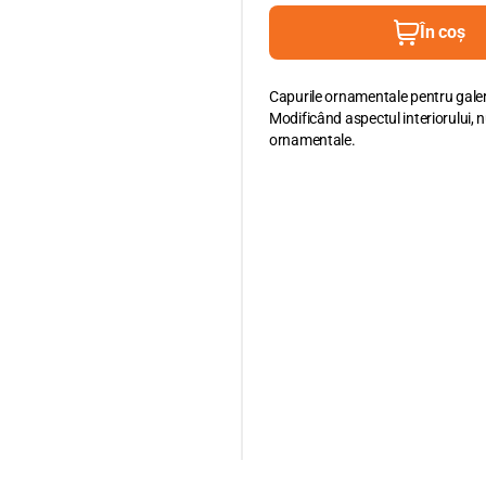
În coș
Capurile ornamentale pentru galer
Modificând aspectul interiorului, n
ornamentale.