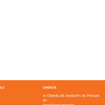
ILE
CONTACTE
or. Chișinău, bd. Decebal 91; str. Petricani
86