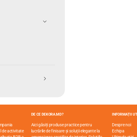
DE CE DEKORA.MD?
INFORMAȚII UT
ompania
Aici găsiți produse practice pentru
Despre noi
 de activitate
lucrările de finisare și soluții elegante la
Echipa