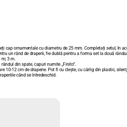
geți cap ornamentale cu diametru de 25 mm. Completați setul, în ace
ru un rând de draperii, fie dublă pentru a forma set la două rânduri
 m; 3 m.
 rândul din spate, capuri numite „Finito”.
 10-12 cm de draperie. Pot fi cu clește, cu cârlig din plastic, silenț
raperiile când se întredeschid.