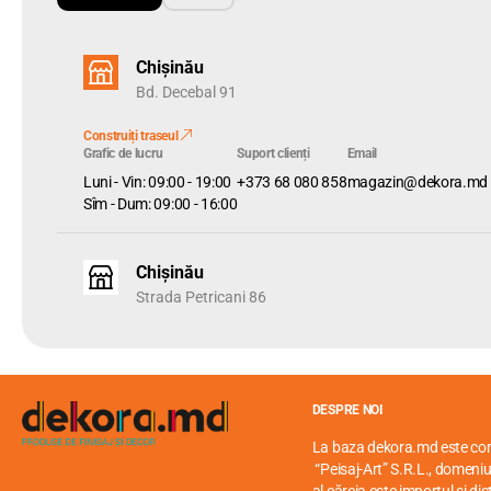
Chișinău
Bd. Decebal 91
Construiți traseul
Grafic de lucru
Suport clienți
Email
Luni - Vin: 09:00 - 19:00
+373 68 080 858
magazin@dekora.md
Sîm - Dum: 09:00 - 16:00
Chișinău
Strada Petricani 86
DESPRE NOI
La baza dekora.md este c
“Peisaj-Art” S.R.L., domeniul