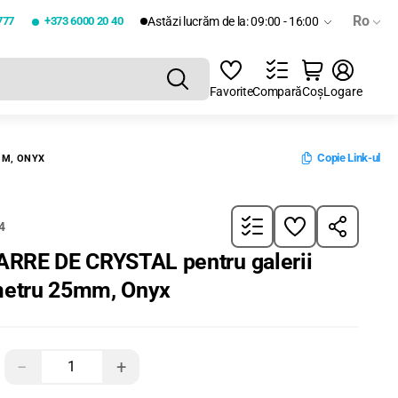
Ro
777
+373 6000 20 40
Astăzi lucrăm de la: 09:00 - 16:00
Favorite
Compară
Coș
Logare
Copie Link-ul
MM, ONYX
4
ARRE DE CRYSTAL pentru galerii
metru 25mm, Onyx
−
+