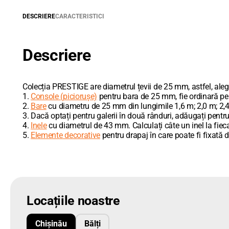
DESCRIERE
CARACTERISTICI
Descriere
Colecția PRESTIGE are diametrul țevii de 25 mm, astfel, ale
1.
Console (piciorușe)
pentru bara de 25 mm, fie ordinară pent
2.
Bare
cu diametru de 25 mm din lungimile 1,6 m; 2,0 m; 2,4
3. Dacă optați pentru galerii în două rânduri, adăugați pentru
4.
Inele
cu diametrul de 43 mm. Calculați câte un inel la fiecare
5.
Elemente decorative
pentru drapaj în care poate fi fixată d
Locațiile noastre
Chișinău
Bălți