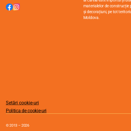
al căreia este importul și di
materialelor de construcție p
și decorațiuni, pe tot teritori
Moldova.
Setări cookie-uri
Politica de cookie-uri
© 2013 – 2026