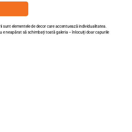
ii sunt elementele de decor care accentuează individualitatea.
u e neapărat să schimbați toată galeria – înlocuiți doar capurile