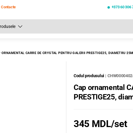
Contacte
+373 60 306 
Toate rezultatele căutării [0 de produse]
 ORNAMENTAL CARRE DE CRYSTAL PENTRU GALERII PRESTIGE25, DIAMETRU 25
Codul produsului :
CHW0000402
Cap ornamental C
PRESTIGE25, dia
345 MDL
/set