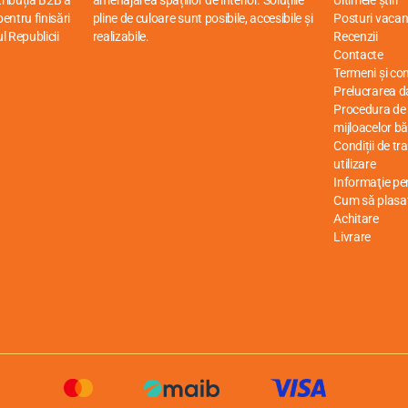
stribuția B2B a
amenajarea spațiilor de interior. Soluțiile
Ultimele știri
entru finisări
pline de culoare sunt posibile, accesibile și
Posturi vacan
ul Republicii
realizabile.
Recenzii
Contacte
Termeni și cond
Prelucrarea d
Procedura de r
mijloacelor bă
Condiții de tr
utilizare
Informaţie p
Cum să plasa
Achitare
Livrare