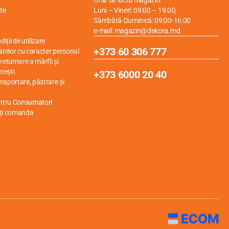
Orar de lucru magazin:
te
Luni – Vineri: 09:00 – 19:00;
Sâmbătă-Duminică: 09:00-16:00
e-mail: magazin@dekora.md
iții de utilizare
+373 60 306 777
atelor cu caracter personal
eturnare a mărfii și
nești
+373 6000 20 40
ansportare, păstrare și
entru Consumatori
ți comanda