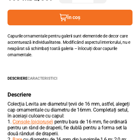
În coș
Capurile ornamentale pentru galerii sunt elementele de decor care
accentuează individualitatea. Modificând aspectul interiorului, nu e
neapărat să schimbați toată galeria – înlocuiți doar capurile
ornamentale.
DESCRIERE
CARACTERISTICI
Descriere
Colecția Levita are diametrul țevii de 16 mm, astfel, alegeți
cap ornamentale cu diametru de 16mm. Completați setul,
în aceiași culoare cu capul:
1.
Console (piciorușe)
pentru bara de 16 mm, fie ordinară
pentru un rând de draperii, fie dublă pentru a forma set la
două rânduri de draperii.
2.
Bare
cu diametru de 16 mm din lungimile 1,6 m; 2,0 m;