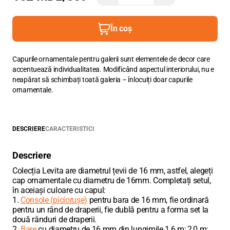
În coș
Capurile ornamentale pentru galerii sunt elementele de decor care
accentuează individualitatea. Modificând aspectul interiorului, nu e
neapărat să schimbați toată galeria – înlocuiți doar capurile
ornamentale.
DESCRIERE
CARACTERISTICI
Descriere
Colecția Levita are diametrul țevii de 16 mm, astfel, alegeți
cap ornamentale cu diametru de 16mm. Completați setul,
în aceiași culoare cu capul:
1.
Console (piciorușe)
pentru bara de 16 mm, fie ordinară
pentru un rând de draperii, fie dublă pentru a forma set la
două rânduri de draperii.
2.
Bare
cu diametru de 16 mm din lungimile 1,6 m; 2,0 m;