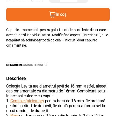
În coș
Capurile ornamentale pentru galerii sunt elementele de decor care
accentuează individualitatea. Modificând aspectul interiorului, nu e
neapărat să schimbați toată galeria – înlocuiți doar capurile
ornamentale.
DESCRIERE
CARACTERISTICI
Descriere
Colecția Levita are diametrul țevii de 16 mm, astfel, alegeți
cap ornamentale cu diametru de 16mm. Completați setul,
în aceiași culoare cu capul:
1.
Console (piciorușe)
pentru bara de 16 mm, fie ordinară
pentru un rând de draperii, fie dublă pentru a forma set la
două rânduri de draperii.
2.
Bare
cu diametru de 16 mm din lungimile 1,6 m; 2,0 m;