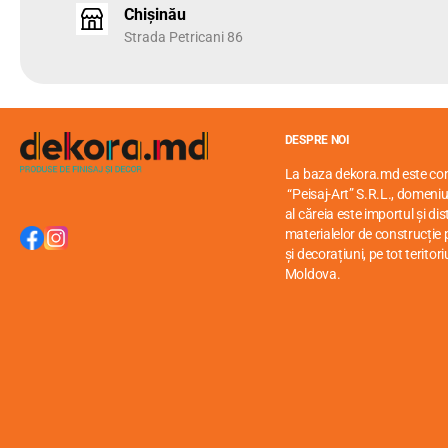
Chișinău
Strada Petricani 86
DESPRE NOI
La baza dekora.md este c
“Peisaj-Art” S.R.L., domeniul
al căreia este importul și di
materialelor de construcție p
și decorațiuni, pe tot teritori
Moldova.