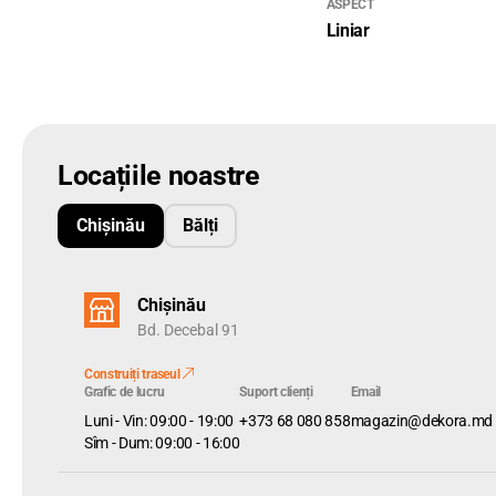
ASPECT
Liniar
Locațiile noastre
Chișinău
Bălți
Chișinău
Bd. Decebal 91
Construiți traseul
Grafic de lucru
Suport clienți
Email
Luni - Vin: 09:00 - 19:00
+373 68 080 858
magazin@dekora.md
Sîm - Dum: 09:00 - 16:00