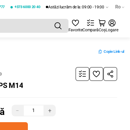
Ro
777
+373 6000 20 40
Astăzi lucrăm de la: 09:00 - 19:00
Favorite
Compară
Coș
Logare
Copie Link-ul
0
XPS M14
tă
−
+