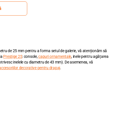
ă
etru de 25 mm pentru a forma setul de galerie, vă atenționăm să
ia
Prestige 25
: console,
capuri ornamentale
, inele pentru agățarea
potrivesc inelele cu diametru de 43 mm). De asemenea, vă
accesoriilor decorative pentru drapaj
.