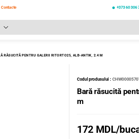
Contacte
+373 60 306 
oate rezultatele căutării [0 de produse]
Ă RĂSUCITĂ PENTRU GALERII RITORTO25, ALB-ANTIK, 2.4 M
Codul produsului :
CHW0000570
Bară răsucită pent
m
172 MDL
/buc