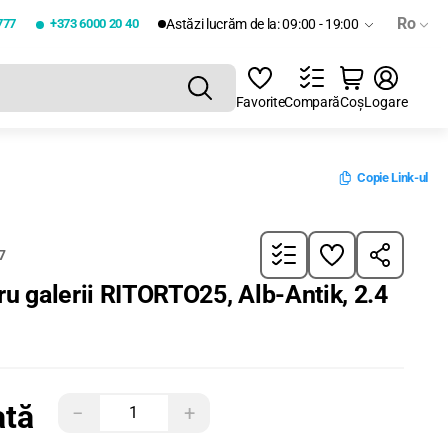
Ro
777
+373 6000 20 40
Astăzi lucrăm de la: 09:00 - 19:00
Favorite
Compară
Coș
Logare
Copie Link-ul
7
ru galerii RITORTO25, Alb-Antik, 2.4
ată
−
+