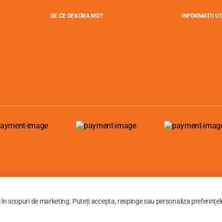
DE CE DEKORA.MD?
INFORMAȚII UT
i în scopuri de marketing. Puteți accepta, respinge sau personaliza preferințel