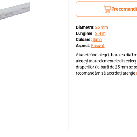
Precomand
Diametru:
25 mm
Lungime:
2.4 m
Culoare:
Satin
Aspect:
Răsucit
Atunci când alegeți bara cu dia1m
alegeți toate elementele din colecț
draperiilor (la bară de 25 mm se 
recomandăm să acordați atenție