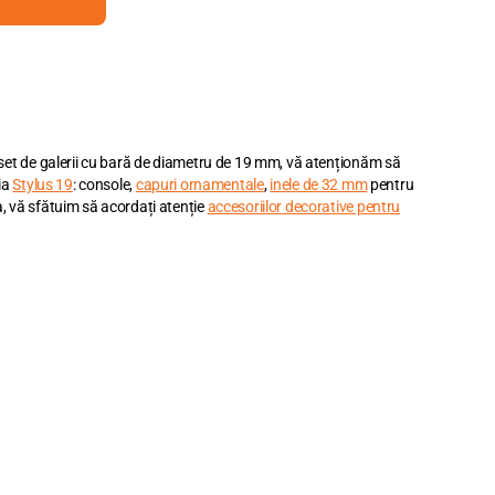
 set de galerii cu bară de diametru de 19 mm, vă atenționăm să
ia
Stylus 19
: console,
capuri ornamentale
,
inele de 32 mm
pentru
, vă sfătuim să acordați atenție
accesoriilor decorative pentru