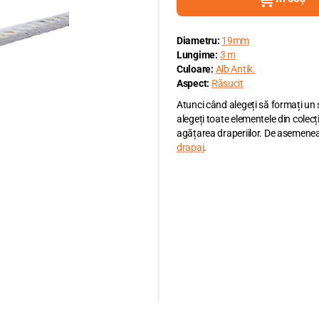
Diametru:
19mm
Lungime:
3 m
Culoare:
Alb Antik.
Aspect:
Răsucit
Atunci când alegeți să formați un
alegeți toate elementele din colecț
agățarea draperiilor. De asemenea
drapaj
.