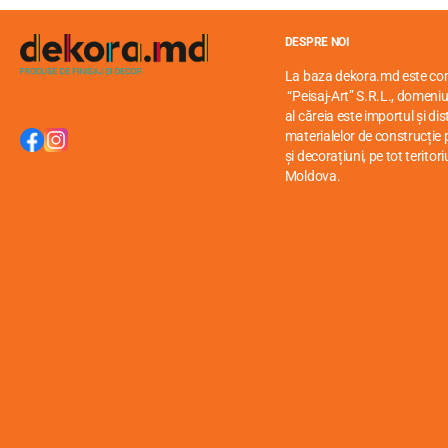
DESPRE NOI
La baza dekora.md este c
“Peisaj-Art” S.R.L., domeniul
al căreia este importul și di
materialelor de construcție p
și decorațiuni, pe tot teritori
Moldova.