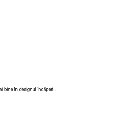
.
i bine în designul încăperii.
u 30-40 cm mai lungi decât lățimea ferestrei. Dacă aranjați