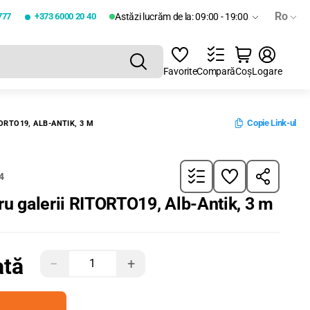
Ro
777
+373 6000 20 40
Astăzi lucrăm de la: 09:00 - 19:00
Favorite
Compară
Coș
Logare
Copie Link-ul
ORTO19, ALB-ANTIK, 3 M
4
ru galerii RITORTO19, Alb-Antik, 3 m
ată
−
+