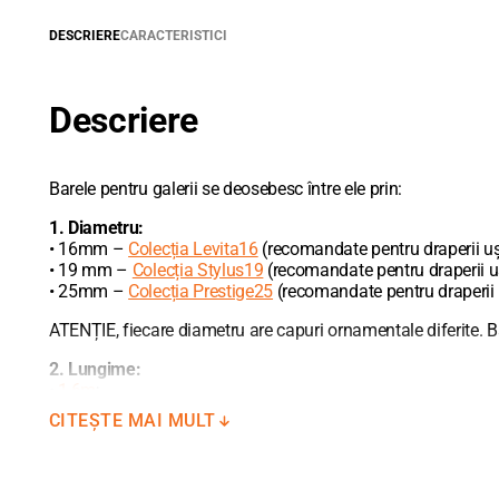
DESCRIERE
CARACTERISTICI
Descriere
Barele pentru galerii se deosebesc între ele prin:
1. Diametru:
• 16mm –
Colecția Levita16
(recomandate pentru draperii uș
• 19 mm –
Colecția Stylus19
(recomandate pentru draperii u
• 25mm –
Colecția Prestige25
(recomandate pentru draperii mo
ATENȚIE, fiecare diametru are capuri ornamentale diferite. Ba
2. Lungime:
•
1,6m
;
•
2,0m
;
CITEȘTE MAI MULT
•
2,4m;
•
3,0m.
La necesitate, barele pot fi unite între ele în mod liniar sau 