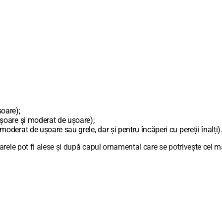
oare);
șoare și moderat de ușoare);
derat de ușoare sau grele, dar și pentru încăperi cu pereții înalți)
rele pot fi alese și după capul ornamental care se potrivește cel ma
sub unghi flexibil cu ajutorul prelungitoarelor. Alegeți bara să fie c