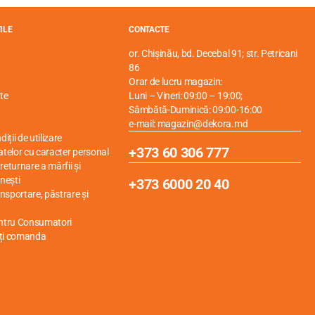
ILE
CONTACTE
or. Chișinău, bd. Decebal 91; str. Petricani
86
Orar de lucru magazin:
te
Luni – Vineri: 09:00 – 19:00;
Sâmbătă-Duminică: 09:00-16:00
e-mail: magazin@dekora.md
iții de utilizare
+373 60 306 777
atelor cu caracter personal
eturnare a mărfii și
nești
+373 6000 20 40
ansportare, păstrare și
entru Consumatori
ți comanda