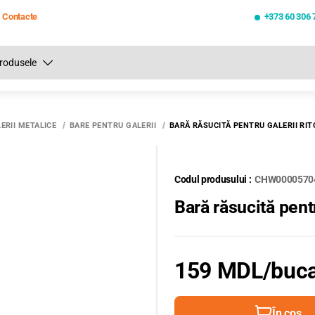
Contacte
+373 60 306 
Toate rezultatele căutării [0 de produse]
ERII METALICE
BARE PENTRU GALERII
BARĂ RĂSUCITĂ PENTRU GALERII RIT
Codul produsului :
CHW0000570
Bară răsucită pent
159 MDL
/buc
În coș