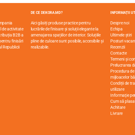
DE CE DEKORA.MD?
INFORMAȚII UT
ompania
Aici găsiți produse practice pentru
Despre noi
 de activitate
lucrările de finisare și soluții elegante la
Echipa
stribuția B2B a
amenajarea spațiilor de interior. Soluțiile
Ultimele știri
entru finisări
pline de culoare sunt posibile, accesibile și
Posturi vacan
ul Republicii
realizabile.
Recenzii
Contacte
Termeni și cond
Prelucrarea d
Procedura de r
mijloacelor bă
Condiții de tr
utilizare
Informaţie p
Cum să plasa
Achitare
Livrare