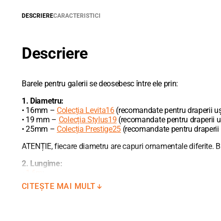
DESCRIERE
CARACTERISTICI
Descriere
Barele pentru galerii se deosebesc între ele prin:
1. Diametru:
• 16mm –
Colecția Levita16
(recomandate pentru draperii uș
• 19 mm –
Colecția Stylus19
(recomandate pentru draperii u
• 25mm –
Colecția Prestige25
(recomandate pentru draperii mo
ATENȚIE, fiecare diametru are capuri ornamentale diferite. Ba
2. Lungime:
•
1,6m
;
•
2,0m
;
CITEȘTE MAI MULT
•
2,4m;
•
3,0m.
La necesitate, barele pot fi unite între ele în mod liniar sau 