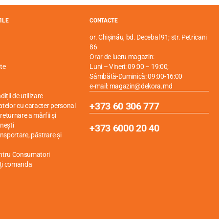
ILE
CONTACTE
or. Chișinău, bd. Decebal 91; str. Petricani
86
Orar de lucru magazin:
te
Luni – Vineri: 09:00 – 19:00;
Sâmbătă-Duminică: 09:00-16:00
e-mail: magazin@dekora.md
iții de utilizare
+373 60 306 777
atelor cu caracter personal
eturnare a mărfii și
nești
+373 6000 20 40
ansportare, păstrare și
entru Consumatori
ți comanda