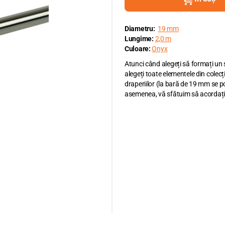
Diametru:
19 mm
Lungime:
2,0 m
Culoare:
Onyx
Atunci când alegeți să formați un
alegeți toate elementele din colecț
draperiilor (la bară de 19 mm se p
asemenea, vă sfătuim să acordați