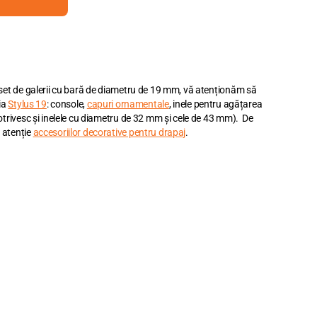
 set de galerii cu bară de diametru de 19 mm, vă atenționăm să
ia
Stylus 19
: console,
capuri ornamentale
, inele pentru agățarea
otrivesc și inelele cu diametru de 32 mm și cele de 43 mm). De
 atenție
accesoriilor decorative pentru drapaj
.