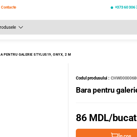
Contacte
+373 60 306 
Toate rezultatele căutării [0 de produse]
A PENTRU GALERIE STYLUS19, ONYX, 2 M
Codul produsului :
CHW0000068
Bara pentru galer
86 MDL
/buca
În coș