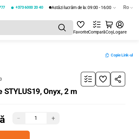
Ro
777
+373 6000 20 40
Astăzi lucrăm de la: 09:00 - 16:00
Favorite
Compară
Coș
Logare
Copie Link-ul
0
ie STYLUS19, Onyx, 2 m
tă
−
+