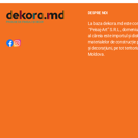
DESPRE NOI
La baza dekora.md este c
“Peisaj-Art” S.R.L., domeniul
al căreia este importul și di
materialelor de construcție p
și decorațiuni, pe tot teritori
Moldova.