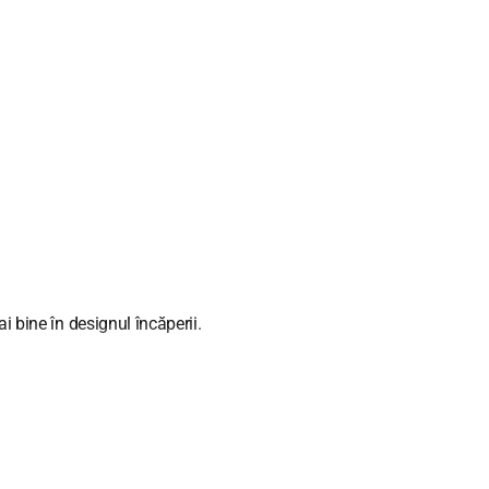
.
i bine în designul încăperii.
u 30-40 cm mai lungi decât lățimea ferestrei. Dacă aranjați