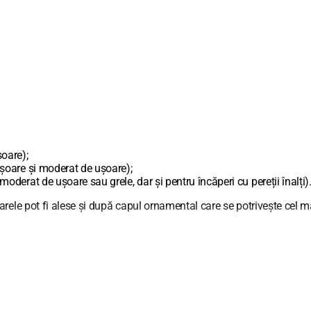
oare);
șoare și moderat de ușoare);
derat de ușoare sau grele, dar și pentru încăperi cu pereții înalți)
rele pot fi alese și după capul ornamental care se potrivește cel ma
sub unghi flexibil cu ajutorul prelungitoarelor. Alegeți bara să fie c