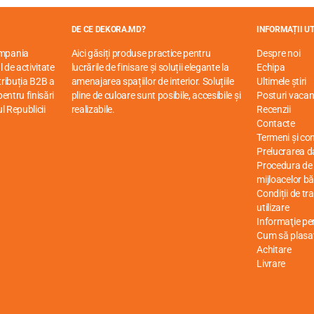
DE CE DEKORA.MD?
INFORMAȚII UT
ompania
Aici găsiți produse practice pentru
Despre noi
 de activitate
lucrările de finisare și soluții elegante la
Echipa
stribuția B2B a
amenajarea spațiilor de interior. Soluțiile
Ultimele știri
entru finisări
pline de culoare sunt posibile, accesibile și
Posturi vacan
ul Republicii
realizabile.
Recenzii
Contacte
Termeni și cond
Prelucrarea d
Procedura de r
mijloacelor bă
Condiții de tr
utilizare
Informaţie p
Cum să plasa
Achitare
Livrare