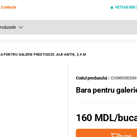
Contacte
+373 60 306 
Toate rezultatele căutării [0 de produse]
A PENTRU GALERIE PRESTIGE25, ALB-ANTIK, 2,4 M
Codul produsului :
CHW0000569
Bara pentru galer
160 MDL
/buc
În coș