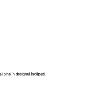
.
i bine în designul încăperii.
u 30-40 cm mai lungi decât lățimea ferestrei. Dacă aranjați