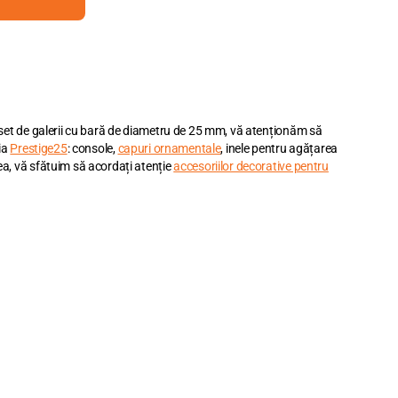
 set de galerii cu bară de diametru de 25 mm, vă atenționăm să
ia
Prestige25
: console,
capuri ornamentale
, inele pentru agățarea
a, vă sfătuim să acordați atenție
accesoriilor decorative pentru