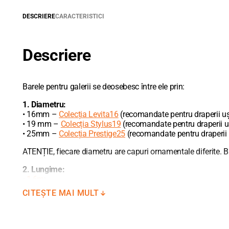
DESCRIERE
CARACTERISTICI
Descriere
Barele pentru galerii se deosebesc între ele prin:
1. Diametru:
• 16mm –
Colecția Levita16
(recomandate pentru draperii uș
• 19 mm –
Colecția Stylus19
(recomandate pentru draperii u
• 25mm –
Colecția Prestige25
(recomandate pentru draperii mo
ATENȚIE, fiecare diametru are capuri ornamentale diferite. Ba
2. Lungime:
•
1,6m
;
•
2,0m
;
CITEȘTE MAI MULT
•
2,4m;
•
3,0m.
La necesitate, barele pot fi unite între ele în mod liniar sau 