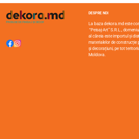
DESPRE NOI
La baza dekora.md este c
“Peisaj-Art” S.R.L., domeniul
al căreia este importul și di
materialelor de construcție p
și decorațiuni, pe tot teritori
Moldova.