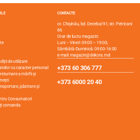
ILE
CONTACTE
or. Chișinău, bd. Decebal 91; str. Petricani
86
Orar de lucru magazin:
te
Luni – Vineri: 09:00 – 19:00;
Sâmbătă-Duminică: 09:00-16:00
e-mail: magazin@dekora.md
iții de utilizare
+373 60 306 777
atelor cu caracter personal
eturnare a mărfii și
nești
+373 6000 20 40
ansportare, păstrare și
entru Consumatori
ți comanda