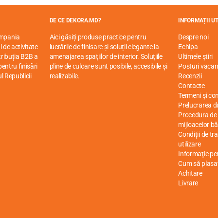
DE CE DEKORA.MD?
INFORMAȚII UT
ompania
Aici găsiți produse practice pentru
Despre noi
 de activitate
lucrările de finisare și soluții elegante la
Echipa
stribuția B2B a
amenajarea spațiilor de interior. Soluțiile
Ultimele știri
entru finisări
pline de culoare sunt posibile, accesibile și
Posturi vacan
ul Republicii
realizabile.
Recenzii
Contacte
Termeni și cond
Prelucrarea d
Procedura de r
mijloacelor bă
Condiții de tr
utilizare
Informaţie p
Cum să plasa
Achitare
Livrare