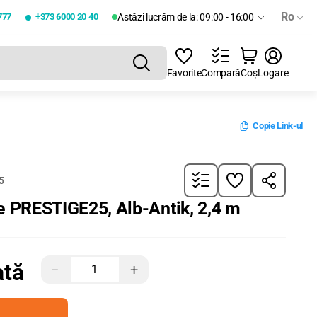
Ro
777
+373 6000 20 40
Astăzi lucrăm de la: 09:00 - 16:00
Favorite
Compară
Coș
Logare
Copie Link-ul
5
ie PRESTIGE25, Alb-Antik, 2,4 m
ată
−
+