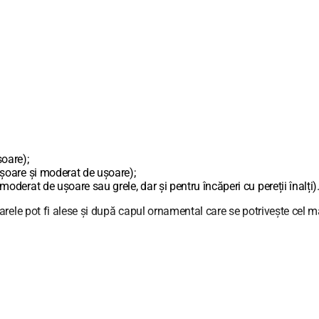
oare);
șoare și moderat de ușoare);
derat de ușoare sau grele, dar și pentru încăperi cu pereții înalți)
rele pot fi alese și după capul ornamental care se potrivește cel ma
sub unghi flexibil cu ajutorul prelungitoarelor. Alegeți bara să fie c