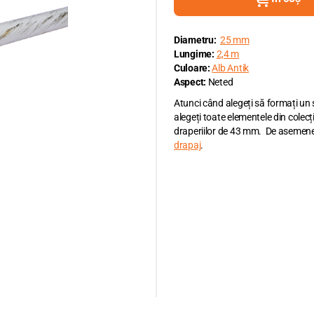
Diametru:
25 mm
Lungime:
2,4 m
Culoare:
Alb Antik
Aspect:
Neted
Atunci când alegeți să formați un
alegeți toate elementele din colecț
draperiilor de 43 mm. De asemene
drapaj
.