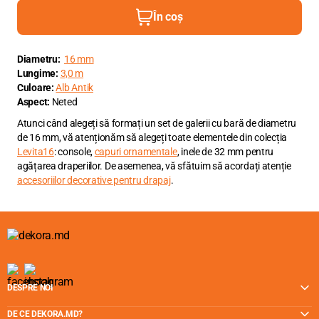
În coș
Diametru:
16 mm
Lungime:
3,0 m
Culoare:
Alb Antik
Aspect:
Neted
Atunci când alegeți să formați un set de galerii cu bară de diametru
de 16 mm, vă atenționăm să alegeți toate elementele din colecția
Levita16
: console,
capuri ornamentale
, inele de 32 mm pentru
agățarea draperiilor. De asemenea, vă sfătuim să acordați atenție
accesoriilor decorative pentru drapaj
.
DESPRE NOI
DE CE DEKORA.MD?