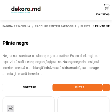
Caută
Coș
PAGINA PRINCIPALĂ
PRODUSE PENTRU PARDOSELI
PLINTE
PLINTE NEG
Plinte negre
Negrul nu este doar o culoare, ci și o atitudine. Este o declarație care
reprezintă sofisticare, eleganță și putere. Nuanțe negre în designul
interior creează o ambianță îndrăzneață și dramatică, care atrage
atenția și emană încredere.
SORTARE
FILTRE