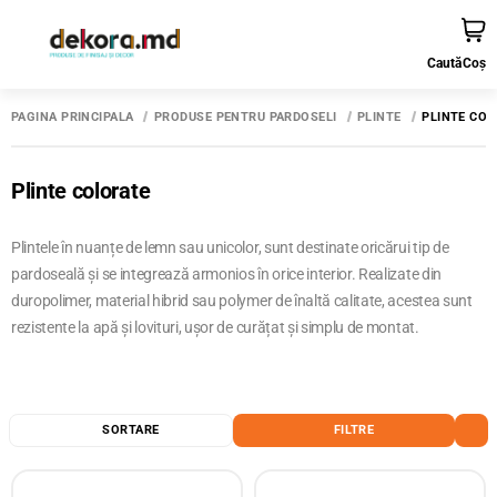
Caută
Coș
PAGINA PRINCIPALĂ
PRODUSE PENTRU PARDOSELI
PLINTE
PLINTE COL
Plinte colorate
Plintele în nuanțe de lemn sau unicolor, sunt destinate oricărui tip de
pardoseală și se integrează armonios în orice interior. Realizate din
duropolimer, material hibrid sau polymer de înaltă calitate, acestea sunt
rezistente la apă și lovituri, ușor de curățat și simplu de montat.
SORTARE
FILTRE